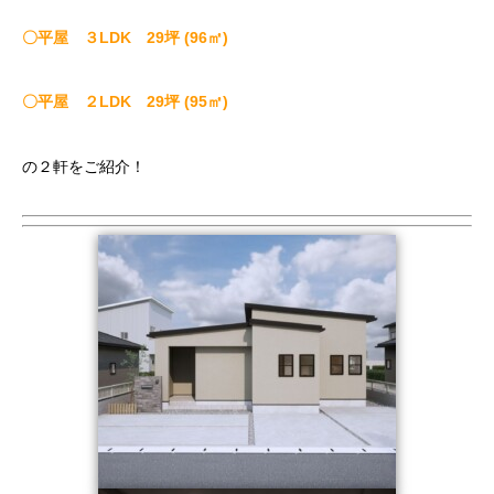
〇平屋 ３LDK 29坪 (96㎡)
〇平屋
２
LDK 29坪 (95㎡)
の２軒をご紹介！