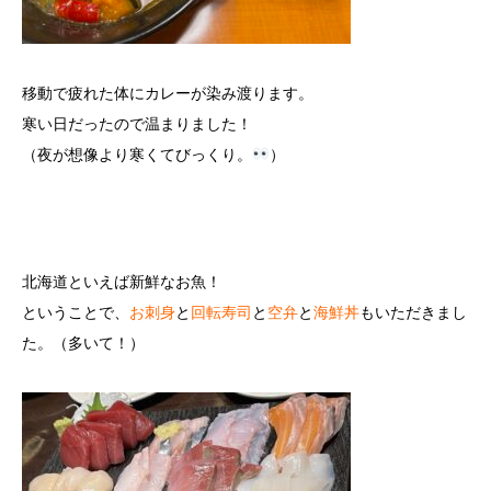
移動で疲れた体にカレーが染み渡ります。
寒い日だったので温まりました！
（夜が想像より寒くてびっくり。
）
北海道といえば新鮮なお魚！
ということで、
お刺身
と
回転寿司
と
空弁
と
海鮮丼
もいただきまし
た。（多いて！）