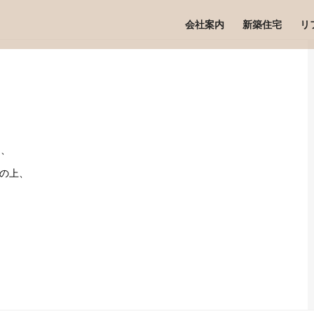
会社案内
新築住宅
リ
し、
の上、