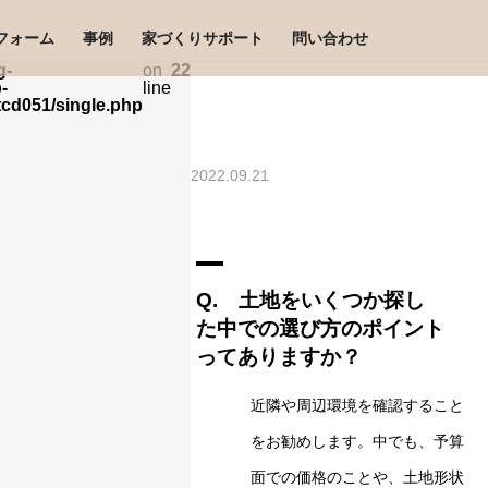
フォーム
事例
家づくりサポート
問い合わせ
g-
on
22
-
line
cd051/single.php
2022.09.21
A
Q. ⼟地をいくつか探し
た中での選び⽅のポイント
ってありますか？
近隣や周辺環境を確認すること
をお勧めします。中でも、予算
⾯での価格のことや、⼟地形状