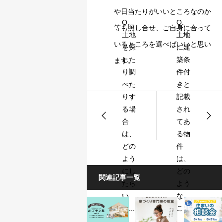
や⽇当たりがいいところなのか
Q.
Q.
等も照し合せ、ご⾃⾝に合って
⼟地
⼟地
いるところを選べばいいと思い
を探
に建
した
築条
ます。
り調
件付
べた
きと
りす
記載
る場
され
合
てあ
は、
る物
どの
件
よう
は、
にし
どの
関連記事一覧
たら
よう
い
な
い...
こ...