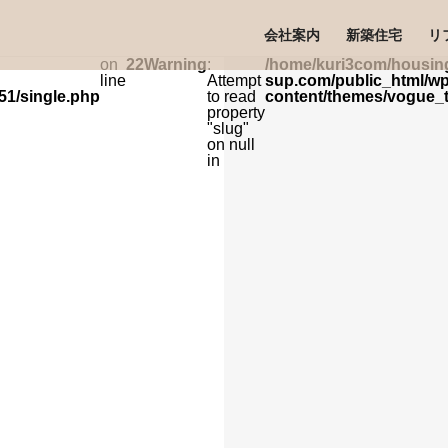
会社案内
新築住宅
リ
on
22
Warning
:
/home/kuri3com/housin
line
Attempt
sup.com/public_html/wp
51/single.php
to read
content/themes/vogue_t
property
"slug"
on null
in