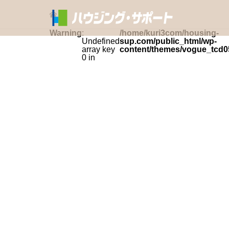
Warning
:
/home/kuri3com/housing-
Undefined
sup.com/public_html/wp-
array key
content/themes/vogue_tcd0
0 in